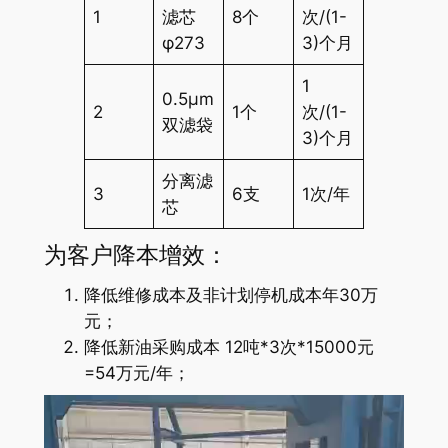
1
滤芯
8个
次/(1-
φ273
3)个月
1
0.5μm
2
1个
次/(1-
双滤袋
3)个月
分离滤
3
6支
1次/年
芯
为客户降本增效：
降低维修成本及非计划停机成本年30万
元；
降低新油采购成本 12吨*3次*15000元
=54万元/年；