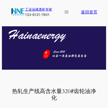
跳
工业油液透析专家
至
返回首页
133-6121-7601
内
容
热轧生产线高含水量320#齿轮油净
化