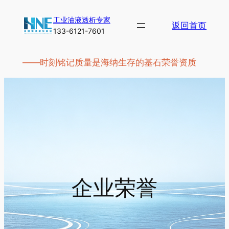
跳
工业油液透析专家
至
返回首页
133-6121-7601
内
容
——时刻铭记质量是海纳生存的基石荣誉资质
企业荣誉