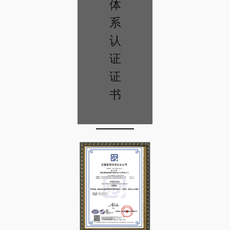
体
系
认
证
证
书